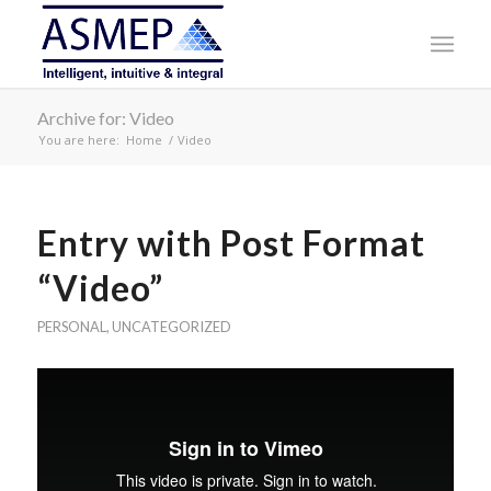
Archive for: Video
You are here:
Home
/
Video
Entry with Post Format
“Video”
PERSONAL
,
UNCATEGORIZED