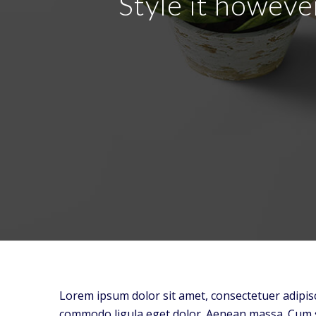
Style it howeve
Lorem ipsum dolor sit amet, consectetuer adipisc
commodo ligula eget dolor. Aenean massa. Cum 