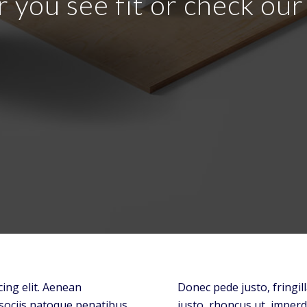
r you see fit or check ou
ing elit. Aenean
Donec pede justo, fringill
sociis natoque penatibus
justo, rhoncus ut, imperdi