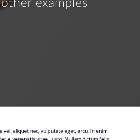
r other examples
a vel, aliquet nec, vulputate eget, arcu. In enim
et a, venenatis vitae, justo. Nullam dictum felis