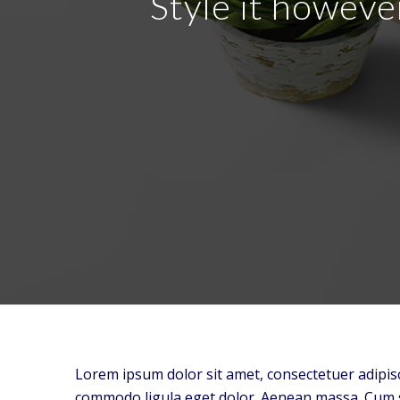
Style it howeve
Lorem ipsum dolor sit amet, consectetuer adipisc
commodo ligula eget dolor. Aenean massa. Cum 