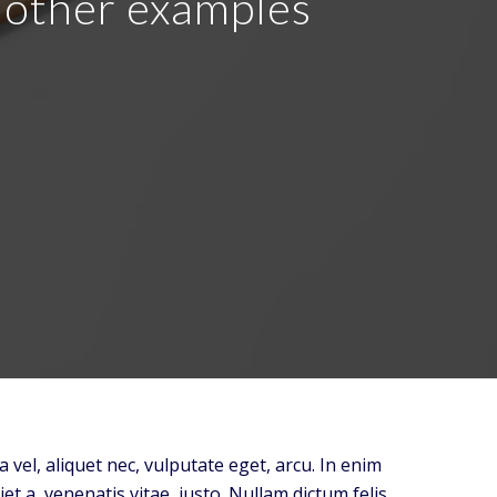
r other examples
a vel, aliquet nec, vulputate eget, arcu. In enim
et a, venenatis vitae, justo. Nullam dictum felis