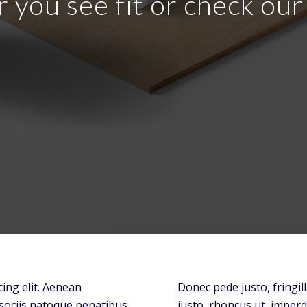
r you see fit or check ou
ing elit. Aenean
Donec pede justo, fringill
sociis natoque penatibus
justo, rhoncus ut, imperdi