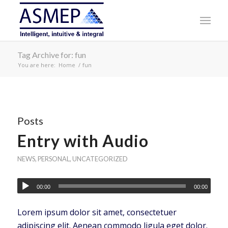
Tag Archive for: fun
You are here:
Home
/
fun
Posts
Entry with Audio
NEWS
,
PERSONAL
,
UNCATEGORIZED
00:00
00:00
Lorem ipsum dolor sit amet, consectetuer
adipiscing elit. Aenean commodo ligula eget dolor.