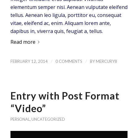
elementum semper nisi. Aenean vulputate eleifend
tellus. Aenean leo ligula, porttitor eu, consequat
vitae, eleifend ac, enim. Aliquam lorem ante,
dapibus in, viverra quis, feugiat a, tellus.
Read more
/
/
FEBRUARY 12, 2014
0 COMMENTS
BY
MERCURY8
Entry with Post Format
“Video”
PERSONAL
,
UNCATEGORIZED