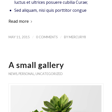
luctus et ultrices posuere cubilia Curae;
Sed aliquam, nisi quis porttitor congue
Read more
/
/
MAY 11, 2015
0 COMMENTS
BY
MERCURY8
A small gallery
NEWS
,
PERSONAL
,
UNCATEGORIZED